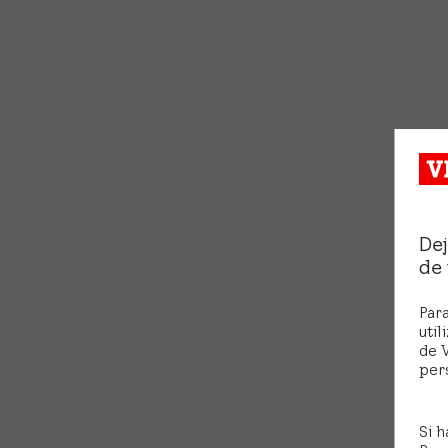
Dej
de
Para
util
de V
pers
Si h